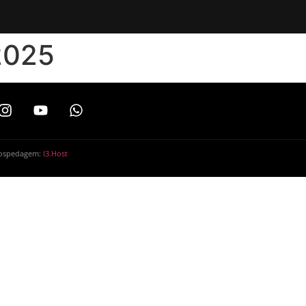
2025
Hospedagem:
I3.Host